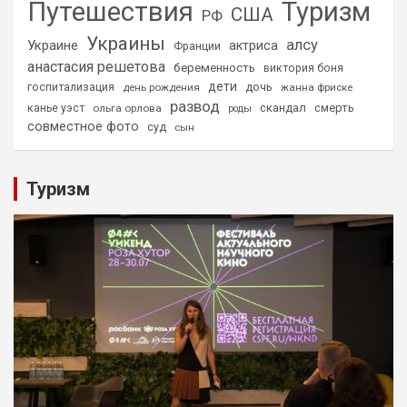
Путешествия
Туризм
США
РФ
Украины
алсу
Украине
актриса
Франции
анастасия решетова
беременность
виктория боня
дети
дочь
госпитализация
день рождения
жанна фриске
развод
скандал
смерть
канье уэст
ольга орлова
роды
совместное фото
суд
сын
Туризм