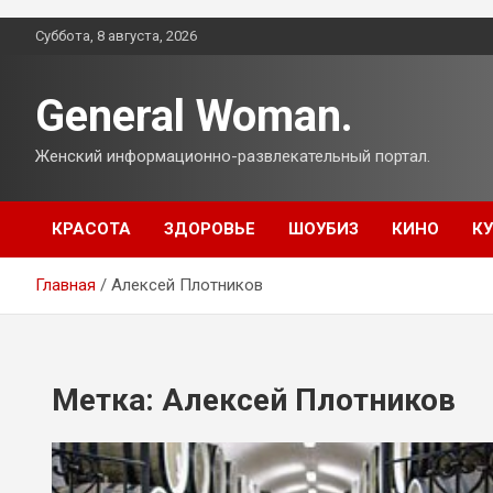
Перейти
Суббота, 8 августа, 2026
к
содержимому
General Woman.
Женский информационно-развлекательный портал.
КРАСОТА
ЗДОРОВЬЕ
ШОУБИЗ
КИНО
К
Главная
Алексей Плотников
Метка:
Алексей Плотников