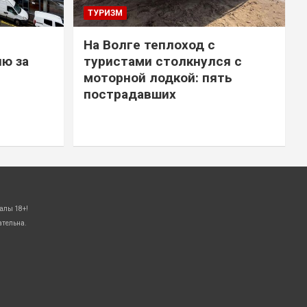
ТУРИЗМ
На Волге теплоход с
ю за
туристами столкнулся с
моторной лодкой: пять
пострадавших
алы 18+!
ательна.