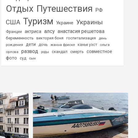
Отдых
Путешествия
РФ
Туризм
США
Украины
Украине
алсу
анастасия решетова
актриса
Франции
беременность
виктория боня
госпитализация
день
дети
дочь
рождения
жанна фриске
канье уэст
ольга
развод
совместное
скандал
смерть
орлова
роды
фото
суд
сын