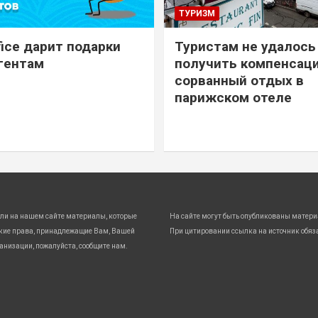
ТУРИЗМ
ice дарит подарки
Туристам не удалось
гентам
получить компенсаци
сорванный отдых в
парижском отеле
ли на нашем сайте материалы, которые
На сайте могут быть опубликованы матери
кие права, принадлежащие Вам, Вашей
При цитировании ссылка на источник обяз
анизации, пожалуйста, сообщите нам.