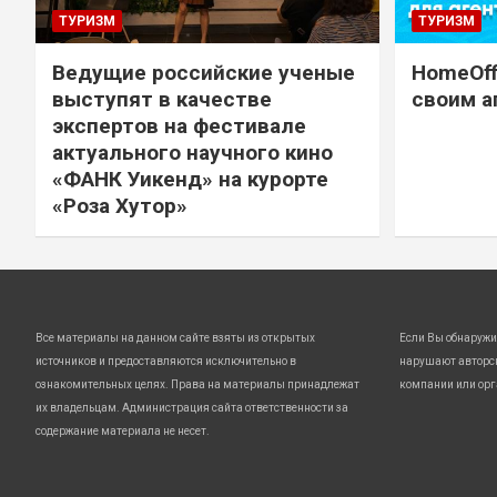
ТУРИЗМ
ТУРИЗМ
Ведущие российские ученые
HomeOff
выступят в качестве
своим а
экспертов на фестивале
актуального научного кино
«ФАНК Уикенд» на курорте
«Роза Хутор»
Все материалы на данном сайте взяты из открытых
Если Вы обнаружи
источников и предоставляются исключительно в
нарушают авторс
ознакомительных целях. Права на материалы принадлежат
компании или орг
их владельцам. Администрация сайта ответственности за
содержание материала не несет.