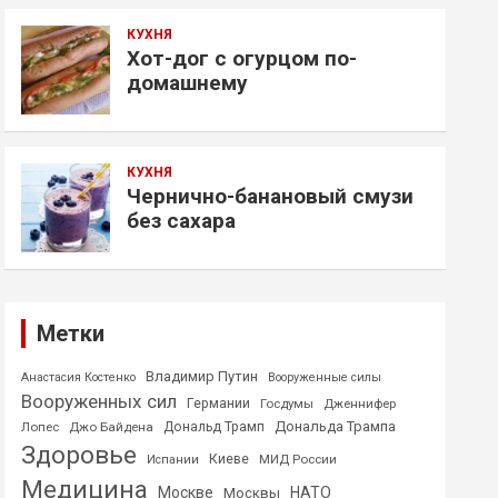
КУХНЯ
Хот-дог с огурцом по-
домашнему
КУХНЯ
Чернично-банановый смузи
без сахара
Метки
Владимир Путин
Анастасия Костенко
Вооруженные силы
Вооруженных сил
Германии
Госдумы
Дженнифер
Дональда Трампа
Лопес
Джо Байдена
Дональд Трамп
Здоровье
Киеве
МИД России
Испании
Медицина
Москве
НАТО
Москвы