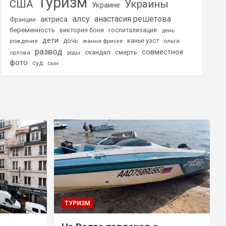
Туризм
США
Украины
Украине
алсу
анастасия решетова
актриса
Франции
беременность
виктория боня
госпитализация
день
дети
дочь
рождения
жанна фриске
канье уэст
ольга
развод
совместное
скандал
смерть
орлова
роды
фото
суд
сын
ТУРИЗМ