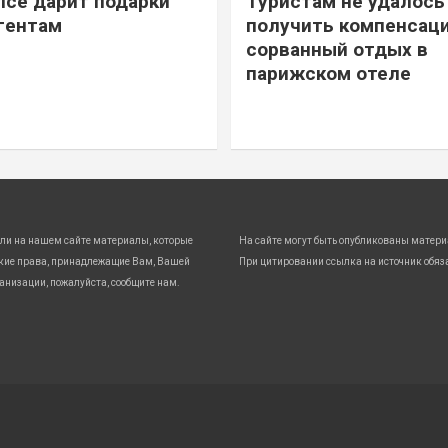
ice дарит подарки
Туристам не удалось
гентам
получить компенсаци
сорванный отдых в
парижском отеле
ли на нашем сайте материалы, которые
На сайте могут быть опубликованы матери
кие права, принадлежащие Вам, Вашей
При цитировании ссылка на источник обяз
анизации, пожалуйста, сообщите нам.