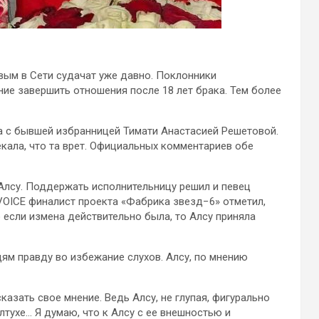
ым в Сети судачат уже давно. Поклонники
е завершить отношения после 18 лет брака. Тем более
а с бывшей избранницей Тимати Анастасией Решетовой.
екала, что та врет. Официальных комментариев обе
Алсу. Поддержать исполнительницу решил и певец
VOICE финалист проекта «Фабрика звезд−6» отметил,
о если измена действительно была, то Алсу приняла
ям правду во избежание слухов. Алсу, по мнению
азать свое мнение. Ведь Алсу, не глупая, фигурально
лтухе… Я думаю, что к Алсу с ее внешностью и