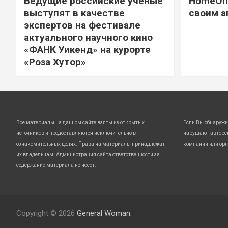
Ведущие российские ученые
HomeOff
выступят в качестве
своим а
экспертов на фестивале
актуального научного кино
«ФАНК Уикенд» на курорте
«Роза Хутор»
Все материалы на данном сайте взяты из открытых
Если Вы обнаружи
источников и предоставляются исключительно в
нарушают авторс
ознакомительных целях. Права на материалы принадлежат
компании или орг
их владельцам. Администрация сайта ответственности за
содержание материала не несет.
Copyright © 2026
General Woman.