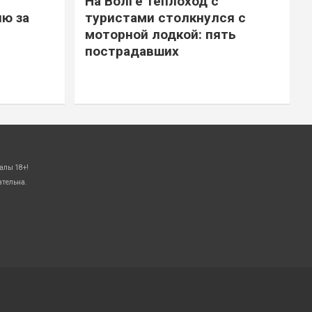
На Волге теплоход с
ю за
туристами столкнулся с
моторной лодкой: пять
пострадавших
алы 18+!
ательна.