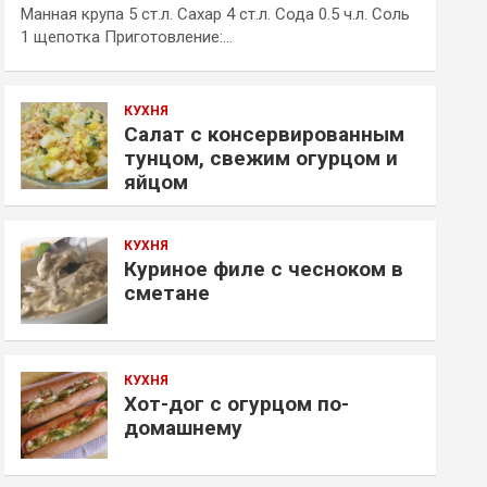
Манная крупа 5 ст.л. Сахар 4 ст.л. Сода 0.5 ч.л. Соль
1 щепотка Приготовление:…
КУХНЯ
Салат с консервированным
тунцом, свежим огурцом и
яйцом
КУХНЯ
Куриное филе с чесноком в
сметане
КУХНЯ
Хот-дог с огурцом по-
домашнему