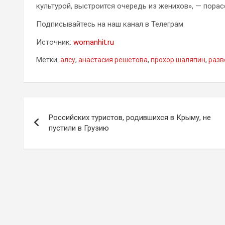
культурой, выстроится очередь из женихов», — пора
Подписывайтесь на наш канал в Телеграм
Источник:
womanhit.ru
Метки:
алсу
,
анастасия решетова
,
прохор шаляпин
,
разв
Навигация
Российских туристов, родившихся в Крыму, не
по
пустили в Грузию
записям