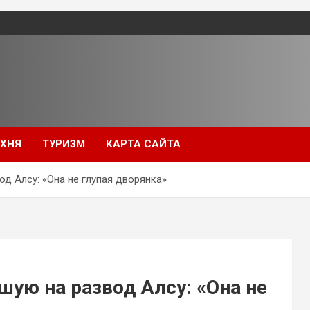
УХНЯ
ТУРИЗМ
КАРТА САЙТА
д Алсу: «Она не глупая дворянка»
ую на развод Алсу: «Она не