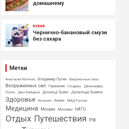
домашнему
КУХНЯ
Чернично-банановый смузи
без сахара
Метки
Владимир Путин
Анастасия Костенко
Вооруженные силы
Вооруженных сил
Германии
Госдумы
Дженнифер
Дональда Трампа
Лопес
Джо Байдена
Дональд Трамп
Здоровье
Киеве
МИД России
Испании
Медицина
Москве
НАТО
Москвы
Отдых
Путешествия
РФ