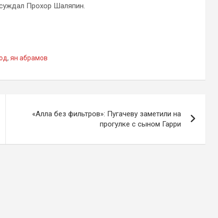
ссуждал Прохор Шаляпин.
од
,
ян абрамов
«Алла без фильтров»: Пугачеву заметили на
прогулке с сыном Гарри