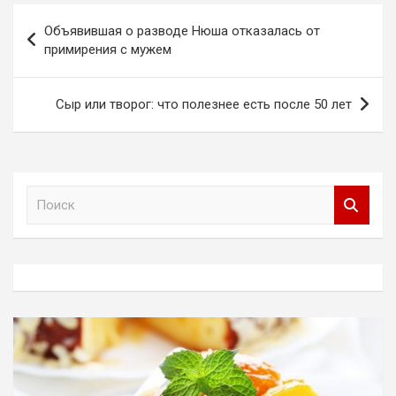
Навигация
Объявившая о разводе Нюша отказалась от
по
примирения с мужем
записям
Сыр или творог: что полезнее есть после 50 лет
П
о
и
с
к