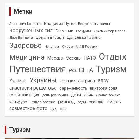
Метки
Владимир Путин
Анастасия Костенко
Вооруженные силы
Вооруженных сил
Германии
Госдумы
Дженнифер Лопес
Дональда Трампа
Джо Байдена
Дональд Трамп
Здоровье
Киеве
МИД России
Испании
Отдых
Медицина
Москве
НАТО
Москвы
Путешествия
Туризм
США
РФ
Украины
алсу
Украине
актриса
Франции
анастасия решетова
беременность
виктория боня
дети
дочь
госпитализация
день рождения
жанна фриске
развод
скандал
смерть
канье уэст
ольга орлова
роды
совместное фото
суд
сын
Туризм