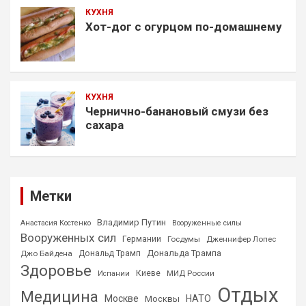
КУХНЯ
Хот-дог с огурцом по-домашнему
КУХНЯ
Чернично-банановый смузи без
сахара
Метки
Владимир Путин
Анастасия Костенко
Вооруженные силы
Вооруженных сил
Германии
Госдумы
Дженнифер Лопес
Дональда Трампа
Джо Байдена
Дональд Трамп
Здоровье
Киеве
МИД России
Испании
Отдых
Медицина
Москве
НАТО
Москвы