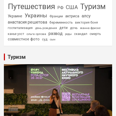
Путешествия
Туризм
США
РФ
Украины
алсу
Украине
актриса
Франции
анастасия решетова
беременность
виктория боня
дети
дочь
госпитализация
день рождения
жанна фриске
развод
скандал
смерть
канье уэст
ольга орлова
роды
совместное фото
суд
сын
Туризм