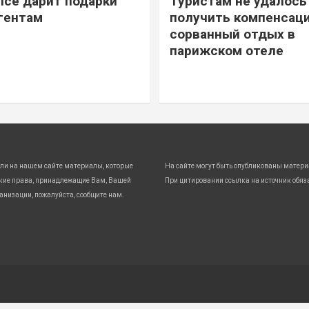
ice дарит подарки
Туристам не удалось
гентам
получить компенсаци
сорванный отдых в
парижском отеле
ли на нашем сайте материалы, которые
На сайте могут быть опубликованы матери
кие права, принадлежащие Вам, Вашей
При цитировании ссылка на источник обяз
анизации, пожалуйста, сообщите нам.