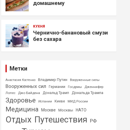
домашнему
КУХНЯ
Чернично-банановый смузи
без сахара
Метки
Владимир Путин
Анастасия Костенко
Вооруженные силы
Вооруженных сил
Германии
Госдумы
Дженнифер
Дональда Трампа
Лопес
Джо Байдена
Дональд Трамп
Здоровье
Киеве
МИД России
Испании
Медицина
Москве
НАТО
Москвы
Отдых
Путешествия
РФ