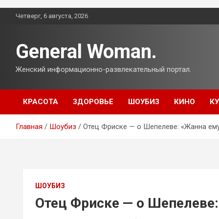
Перейти
Четверг, 6 августа, 2026
к
содержимому
General Woman.
Женский информационно-развлекательный портал.
КРАСОТА
ЗДОРОВЬЕ
ШОУБИЗ
КИНО
К
Главная
Шоубиз
Отец Фриске — о Шепелеве: «Жанна ему
ШОУБИЗ
Отец Фриске — о Шепелеве: