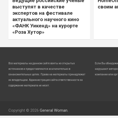
Ведущие российские ученые
HomeOff
выступят в качестве
своим а
экспертов на фестивале
актуального научного кино
«ФАНК Уикенд» на курорте
«Роза Хутор»
Все материалы на данном сайте взяты из открытых
Если Вы обнаружи
источников и предоставляются исключительно в
нарушают авторс
ознакомительных целях. Права на материалы принадлежат
компании или орг
их владельцам. Администрация сайта ответственности за
содержание материала не несет.
Copyright © 2026
General Woman.