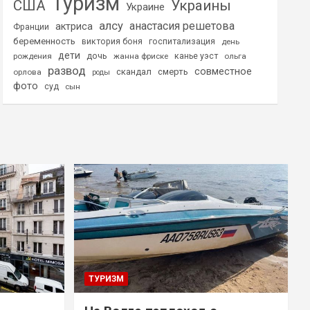
Туризм
США
Украины
Украине
алсу
анастасия решетова
актриса
Франции
беременность
виктория боня
госпитализация
день
дети
дочь
рождения
жанна фриске
канье уэст
ольга
развод
совместное
скандал
смерть
орлова
роды
фото
суд
сын
ТУРИЗМ