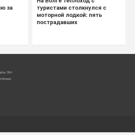
На Волге теплоход с
ю за
туристами столкнулся с
моторной лодкой: пять
пострадавших
алы 18+!
ательна.