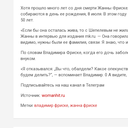
Хотя прошло много лет со дня смерти Жанны Фриске,
собираются в день ее рождения, 8 июля. В этом год
50 лет.
«Если бы она осталась жива, то с Шепелевым не жила
Жанны в интервью для издания mk.ru. — Она говорила 
видимо, нужны были ее фамилия, связи. Я знаю, что 
По словам Владимира Фриске, когда его дочь забол
внуком.
«Я отказывался: „Вы что, обалдели? Какое опекунст
будем делить?“, — вспоминает Владимир. 0 А видите
Подписывайтесь на наш канал в Телеграм
Источник:
womanhit.ru
Метки:
владимир фриске
,
жанна фриске