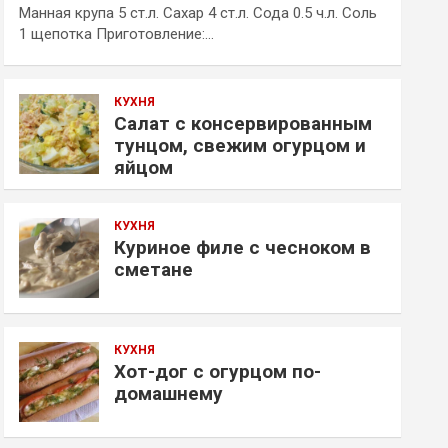
Манная крупа 5 ст.л. Сахар 4 ст.л. Сода 0.5 ч.л. Соль
1 щепотка Приготовление:…
КУХНЯ
Салат с консервированным
тунцом, свежим огурцом и
яйцом
КУХНЯ
Куриное филе с чесноком в
сметане
КУХНЯ
Хот-дог с огурцом по-
домашнему