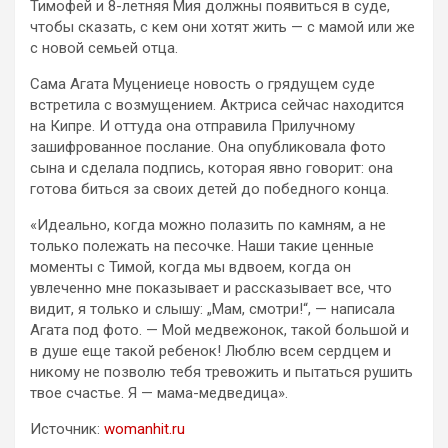
Тимофей и 8-летняя Мия должны появиться в суде,
чтобы сказать, с кем они хотят жить — с мамой или же
с новой семьей отца.
Сама Агата Муцениеце новость о грядущем суде
встретила с возмущением. Актриса сейчас находится
на Кипре. И оттуда она отправила Прилучному
зашифрованное послание. Она опубликовала фото
сына и сделала подпись, которая явно говорит: она
готова биться за своих детей до победного конца.
«Идеально, когда можно полазить по камням, а не
только полежать на песочке. Наши такие ценные
моменты с Тимой, когда мы вдвоем, когда он
увлеченно мне показывает и рассказывает все, что
видит, я только и слышу: „Мам, смотри!“, — написала
Агата под фото. — Мой медвежонок, такой большой и
в душе еще такой ребенок! Люблю всем сердцем и
никому не позволю тебя тревожить и пытаться рушить
твое счастье. Я — мама-медведица».
Источник:
womanhit.ru