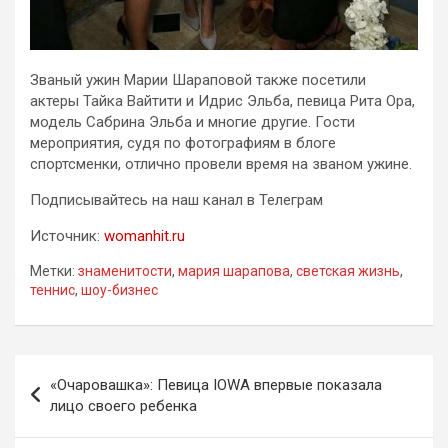
Званый ужин Марии Шараповой также посетили
актеры Тайка Вайтити и Идрис Эльба, певица Рита Ора,
модель Сабрина Эльба и многие другие. Гости
мероприятия, судя по фотографиям в блоге
спортсменки, отлично провели время на званом ужине.
Подписывайтесь на наш канал в Телеграм
Источник:
womanhit.ru
Метки:
знаменитости
,
мария шарапова
,
светская жизнь
,
теннис
,
шоу-бизнес
Навигация
«Очаровашка»: Певица IOWA впервые показала
по
лицо своего ребенка
записям