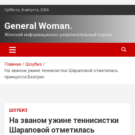
Перейти
Суббота, 8 августа, 2026
к
содержимому
General Woman.
Женский информационно-развлекательный портал.
Главная
Шоубиз
На званом ужине теннисистки Шараповой отметилась
принцесса Беатрис
ШОУБИЗ
На званом ужине теннисистки
Шараповой отметилась