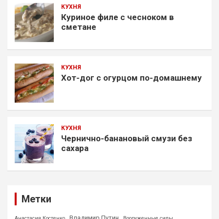
КУХНЯ
Куриное филе с чесноком в
сметане
КУХНЯ
Хот-дог с огурцом по-домашнему
КУХНЯ
Чернично-банановый смузи без
сахара
Метки
Владимир Путин
Анастасия Костенко
Вооруженные силы