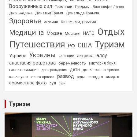
Вооруженных сил
Германии
Госдумы
Дженнифер Лопес
Дональда Трампа
Джо Байдена
Дональд Трамп
Здоровье
Киеве
МИД России
Испании
Отдых
Медицина
Москве
НАТО
Москвы
Путешествия
Туризм
США
РФ
Украины
алсу
Украине
актриса
Франции
анастасия решетова
беременность
виктория боня
дети
дочь
госпитализация
день рождения
жанна фриске
развод
скандал
смерть
канье уэст
ольга орлова
роды
совместное фото
суд
сын
Туризм