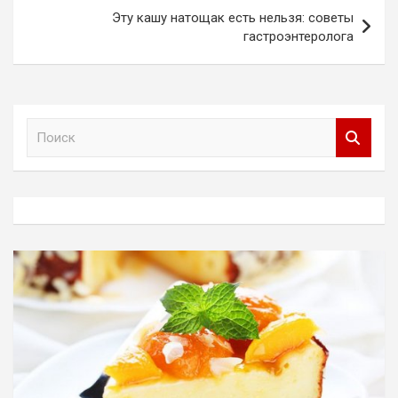
Эту кашу натощак есть нельзя: советы
гастроэнтеролога
П
о
и
с
к