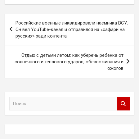
Навигация
Российские военные ликвидировали наемника ВСУ.
по
Он вел YouTube-канал и отправился на «сафари на
русских» ради контента
записям
Отдых с детьми летом: как уберечь ребенка от
солнечного и теплового ударов, обезвоживания и
ожогов
П
о
и
с
к