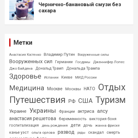
Чернично-банановый смузи без
сахара
Метки
Владимир Путин
Анастасия Костенко
Вооруженные силы
Вооруженных сил
Германии
Госдумы
Дженнифер Лопес
Дональда Трампа
Джо Байдена
Дональд Трамп
Здоровье
Киеве
МИД России
Испании
Отдых
Медицина
Москве
НАТО
Москвы
Путешествия
Туризм
США
РФ
Украины
алсу
Украине
актриса
Франции
анастасия решетова
беременность
виктория боня
дети
дочь
госпитализация
день рождения
жанна фриске
развод
скандал
смерть
канье уэст
ольга орлова
роды