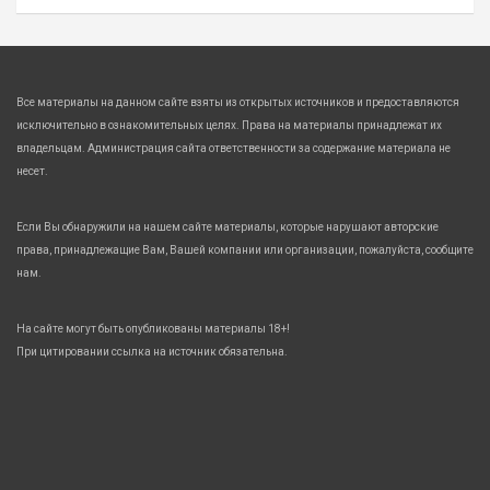
Все материалы на данном сайте взяты из открытых источников и предоставляются
исключительно в ознакомительных целях. Права на материалы принадлежат их
владельцам. Администрация сайта ответственности за содержание материала не
несет.
Если Вы обнаружили на нашем сайте материалы, которые нарушают авторские
права, принадлежащие Вам, Вашей компании или организации, пожалуйста, сообщите
нам.
На сайте могут быть опубликованы материалы 18+!
При цитировании ссылка на источник обязательна.