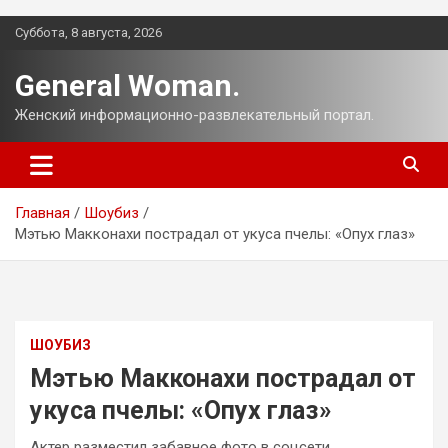
Перейти
Суббота, 8 августа, 2026
к
содержимому
General Woman.
Женский информационно-развлекательный портал.
Главная
Шоубиз
Мэтью Макконахи пострадал от укуса пчелы: «Опух глаз»
ШОУБИЗ
Мэтью Макконахи пострадал от
укуса пчелы: «Опух глаз»
Актер разместил забавное фото в соцсети