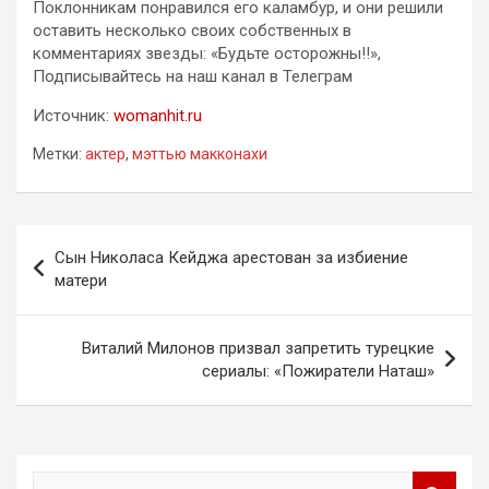
Поклонникам понравился его каламбур, и они решили
оставить несколько своих собственных в
комментариях звезды: «Будьте осторожны!!»,
Подписывайтесь на наш канал в Телеграм
Источник:
womanhit.ru
Метки:
актер
,
мэттью макконахи
Навигация
Сын Николаса Кейджа арестован за избиение
по
матери
записям
Виталий Милонов призвал запретить турецкие
сериалы: «Пожиратели Наташ»
П