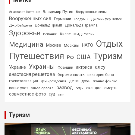
Владимир Путин
Анастасия Костенко
Вооруженные силы
Вооруженных сил
Германии
Госдумы
Дженнифер Лопес
Дональда Трампа
Джо Байдена
Дональд Трамп
Здоровье
Киеве
МИД России
Испании
Отдых
Медицина
Москве
НАТО
Москвы
Путешествия
Туризм
США
РФ
Украины
алсу
Украине
актриса
Франции
анастасия решетова
беременность
виктория боня
дети
дочь
госпитализация
день рождения
жанна фриске
развод
скандал
смерть
канье уэст
ольга орлова
роды
совместное фото
суд
сын
Туризм