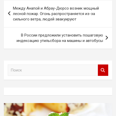
Навигация
Между Анапой и Абрау-Дюрсо возник мощный
по
лесной пожар. Огонь распространяется из-за
сильного ветра, людей эвакуируют
записям
В России предложили установить пошаговую
индексацию утильсбора на машины и автобусы
П
о
и
с
к