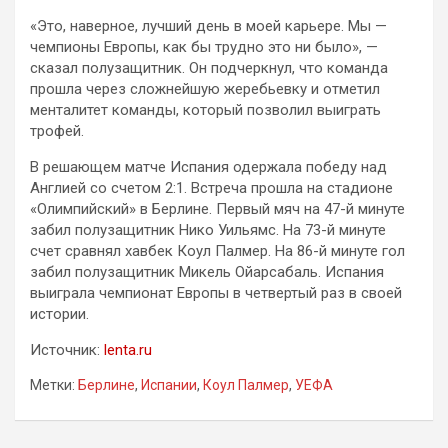
«Это, наверное, лучший день в моей карьере. Мы —
чемпионы Европы, как бы трудно это ни было», —
сказал полузащитник. Он подчеркнул, что команда
прошла через сложнейшую жеребьевку и отметил
менталитет команды, который позволил выиграть
трофей.
В решающем матче Испания одержала победу над
Англией со счетом 2:1. Встреча прошла на стадионе
«Олимпийский» в Берлине. Первый мяч на 47-й минуте
забил полузащитник Нико Уильямс. На 73-й минуте
счет сравнял хавбек Коул Палмер. На 86-й минуте гол
забил полузащитник Микель Ойарсабаль. Испания
выиграла чемпионат Европы в четвертый раз в своей
истории.
Источник:
lenta.ru
Метки:
Берлине
,
Испании
,
Коул Палмер
,
УЕФА