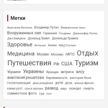
Метки
Владимир Путин
Анастасия Костенко
Вооруженные силы
Вооруженных сил
Германии
Госдумы
Дженнифер Лопес
Дональда Трампа
Джо Байдена
Дональд Трамп
Здоровье
Киеве
МИД России
Испании
Отдых
Медицина
Москве
НАТО
Москвы
Путешествия
Туризм
США
РФ
Украины
алсу
Украине
актриса
Франции
анастасия решетова
беременность
виктория боня
дети
дочь
госпитализация
день рождения
жанна фриске
развод
скандал
смерть
канье уэст
ольга орлова
роды
совместное фото
суд
сын