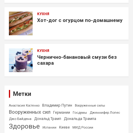
КУХНЯ
Хот-дог с огурцом по-домашнему
КУХНЯ
Чернично-банановый смузи без
сахара
Метки
Владимир Путин
Анастасия Костенко
Вооруженные силы
Вооруженных сил
Германии
Госдумы
Дженнифер Лопес
Дональда Трампа
Джо Байдена
Дональд Трамп
Здоровье
Киеве
МИД России
Испании