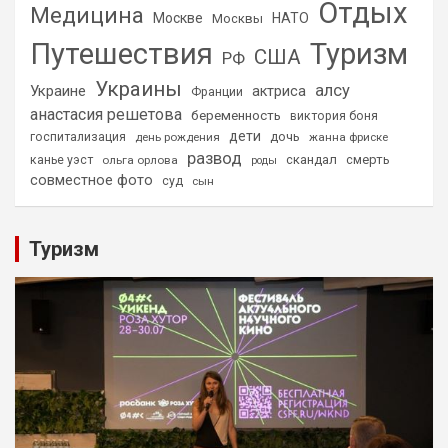
Отдых
Медицина
Москве
НАТО
Москвы
Путешествия
Туризм
США
РФ
Украины
алсу
Украине
актриса
Франции
анастасия решетова
беременность
виктория боня
дети
дочь
госпитализация
день рождения
жанна фриске
развод
скандал
смерть
канье уэст
ольга орлова
роды
совместное фото
суд
сын
Туризм