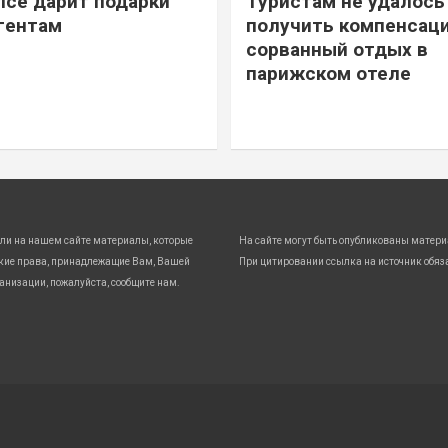
ice дарит подарки
Туристам не удалось
гентам
получить компенсаци
сорванный отдых в
парижском отеле
ли на нашем сайте материалы, которые
На сайте могут быть опубликованы матери
кие права, принадлежащие Вам, Вашей
При цитировании ссылка на источник обяз
анизации, пожалуйста, сообщите нам.