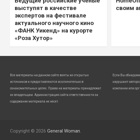
Ведущие российские ученые
HomeOff
выступят в качестве
своим а
экспертов на фестивале
актуального научного кино
«ФАНК Уикенд» на курорте
«Роза Хутор»
Все материалы на данном сайте взяты из открытых
Если Вы обнаружи
источников и предоставляются исключительно в
нарушают авторс
ознакомительных целях. Права на материалы принадлежат
компании или орг
их владельцам. Администрация сайта ответственности за
содержание материала не несет.
Copyright © 2026
General Woman.