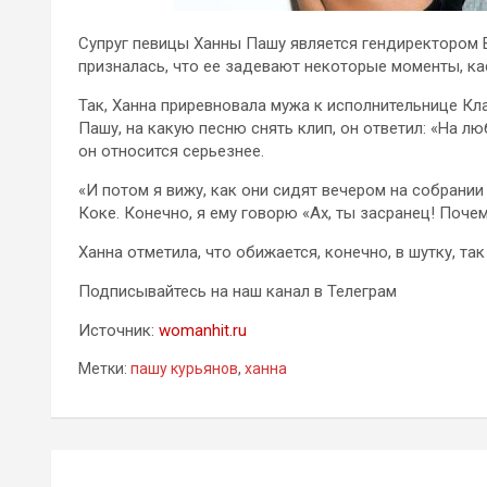
Супруг певицы Ханны Пашу является гендиректором Bl
призналась, что ее задевают некоторые моменты, к
Так, Ханна приревновала мужа к исполнительнице Кла
Пашу, на какую песню снять клип, он ответил: «На лю
он относится серьезнее.
«И потом я вижу, как они сидят вечером на собрании
Коке. Конечно, я ему говорю «Ах, ты засранец! Поче
Ханна отметила, что обижается, конечно, в шутку, та
Подписывайтесь на наш канал в Телеграм
Источник:
womanhit.ru
Метки:
пашу курьянов
,
ханна
Навигация