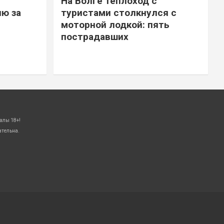
На Волге теплоход с
ю за
туристами столкнулся с
моторной лодкой: пять
пострадавших
алы 18+!
ательна.