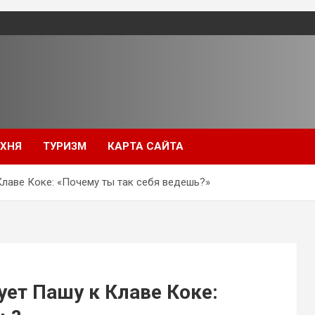
УХНЯ
ТУРИЗМ
КАРТА САЙТА
Клаве Коке: «Почему ты так себя ведешь?»
ует Пашу к Клаве Коке: