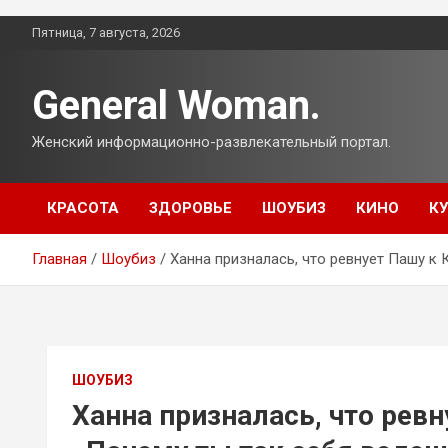
Перейти
Пятница, 7 августа, 2026
к
содержимому
General Woman.
Женский информационно-развлекательный портал.
КРАСОТА
ЗДОРОВЬЕ
ШОУБИЗ
КИНО
К
Главная
Шоубиз
Ханна призналась, что ревнует Пашу к 
ШОУБИЗ
Ханна призналась, что ревн