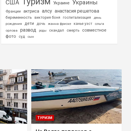
Туризм
США
Украины
Украине
алсу
анастасия решетова
актриса
Франции
беременность
виктория боня
госпитализация
день
дети
дочь
рождения
жанна фриске
канье уэст
ольга
развод
совместное
скандал
смерть
орлова
роды
фото
суд
сын
ТУРИЗМ