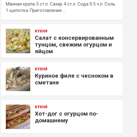
Манная крупа 5 ст.л. Сахар 4 ст.л. Сода 0.5 ч.л. Соль
1 щепотка Приготовление:…
КУХНЯ
Салат с консервированным
тунцом, свежим огурцом и
яйцом
КУХНЯ
Куриное филе с чесноком в
сметане
КУХНЯ
Хот-дог с огурцом по-
домашнему