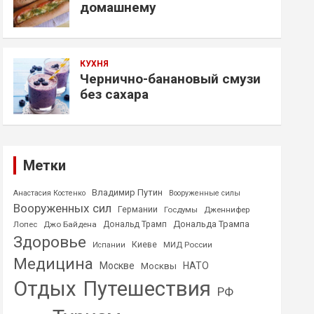
домашнему
КУХНЯ
Чернично-банановый смузи
без сахара
Метки
Владимир Путин
Анастасия Костенко
Вооруженные силы
Вооруженных сил
Германии
Госдумы
Дженнифер
Дональда Трампа
Лопес
Джо Байдена
Дональд Трамп
Здоровье
Киеве
МИД России
Испании
Медицина
Москве
НАТО
Москвы
Отдых
Путешествия
РФ