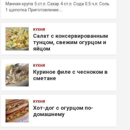
Манная крупа 5 ст.л. Сахар 4 ст.л. Сода 0.5 ч.л. Соль
1 щепотка Приготовление:…
КУХНЯ
Салат с консервированным
тунцом, свежим огурцом и
яйцом
КУХНЯ
Куриное филе с чесноком в
сметане
КУХНЯ
Хот-дог с огурцом по-
домашнему