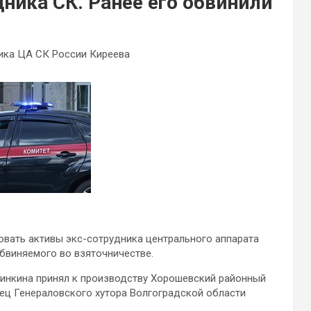
ника СК. Ранее его обвинили
ика ЦА CК России Киреева
овать активы экс-сотрудника центрального аппарата
бвиняемого во взяточничестве.
зинкина принял к производству Хорошевский районный
ец Генераловского хутора Волгоградской области