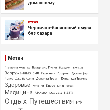
домашнему
КУХНЯ
Чернично-банановый смузи
без сахара
Метки
Владимир Путин
Анастасия Костенко
Вооруженные силы
Вооруженных сил
Германии
Госдумы
Дженнифер
Дональда Трампа
Лопес
Джо Байдена
Дональд Трамп
Здоровье
Киеве
МИД России
Испании
Медицина
Москве
НАТО
Москвы
Отдых
Путешествия
РФ