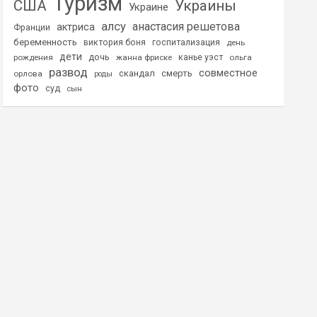
Туризм
США
Украины
Украине
алсу
анастасия решетова
актриса
Франции
беременность
виктория боня
госпитализация
день
дети
дочь
рождения
жанна фриске
канье уэст
ольга
развод
совместное
скандал
смерть
орлова
роды
фото
суд
сын