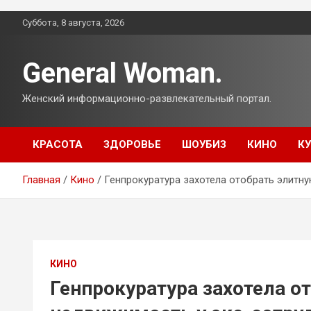
Перейти
Суббота, 8 августа, 2026
к
содержимому
General Woman.
Женский информационно-развлекательный портал.
КРАСОТА
ЗДОРОВЬЕ
ШОУБИЗ
КИНО
К
Главная
Кино
Генпрокуратура захотела отобрать элитну
КИНО
Генпрокуратура захотела о