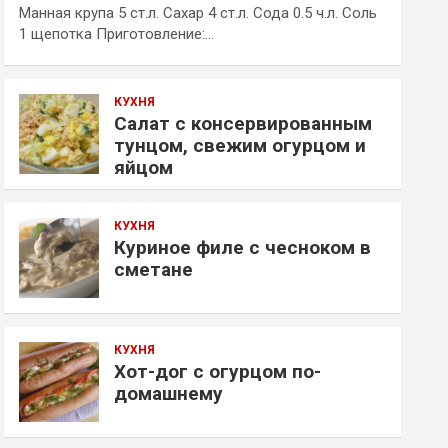
Манная крупа 5 ст.л. Сахар 4 ст.л. Сода 0.5 ч.л. Соль
1 щепотка Приготовление:…
КУХНЯ
Салат с консервированным
тунцом, свежим огурцом и
яйцом
КУХНЯ
Куриное филе с чесноком в
сметане
КУХНЯ
Хот-дог с огурцом по-
домашнему