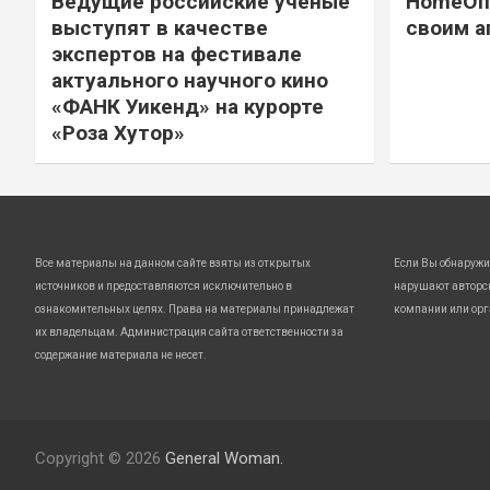
Ведущие российские ученые
HomeOff
выступят в качестве
своим а
экспертов на фестивале
актуального научного кино
«ФАНК Уикенд» на курорте
«Роза Хутор»
Все материалы на данном сайте взяты из открытых
Если Вы обнаружи
источников и предоставляются исключительно в
нарушают авторс
ознакомительных целях. Права на материалы принадлежат
компании или орг
их владельцам. Администрация сайта ответственности за
содержание материала не несет.
Copyright © 2026
General Woman.