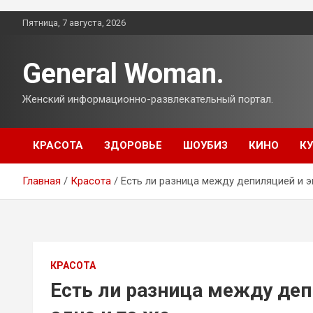
Перейти
Пятница, 7 августа, 2026
к
содержимому
General Woman.
Женский информационно-развлекательный портал.
КРАСОТА
ЗДОРОВЬЕ
ШОУБИЗ
КИНО
К
Главная
Красота
Есть ли разница между депиляцией и эп
КРАСОТА
Есть ли разница между деп