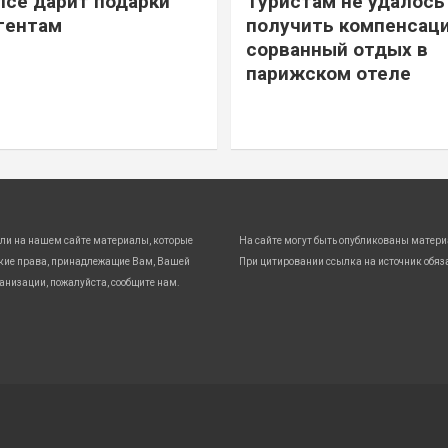
ice дарит подарки
Туристам не удалось
гентам
получить компенсаци
сорванный отдых в
парижском отеле
ли на нашем сайте материалы, которые
На сайте могут быть опубликованы матери
кие права, принадлежащие Вам, Вашей
При цитировании ссылка на источник обяз
анизации, пожалуйста, сообщите нам.