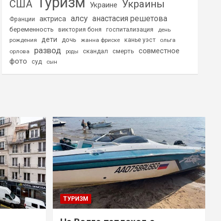
Туризм
США
Украины
Украине
алсу
анастасия решетова
актриса
Франции
беременность
виктория боня
госпитализация
день
дети
дочь
рождения
жанна фриске
канье уэст
ольга
развод
совместное
скандал
смерть
орлова
роды
фото
суд
сын
ТУРИЗМ