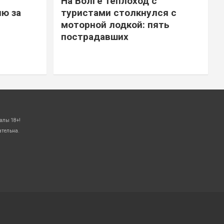
На Волге теплоход с
ю за
туристами столкнулся с
моторной лодкой: пять
пострадавших
алы 18+!
ательна.