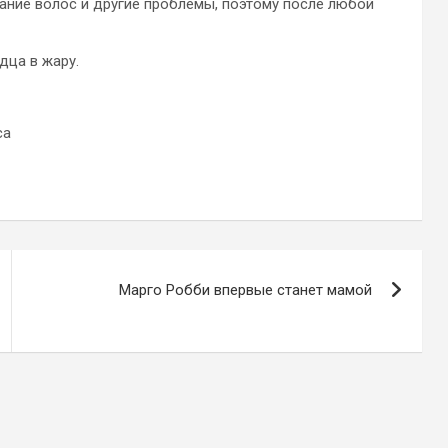
тание волос и другие проблемы, поэтому после любой
дца в жару.
са
Марго Робби впервые станет мамой