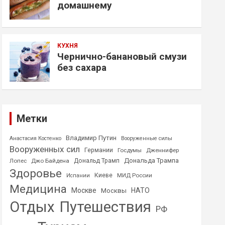
домашнему
КУХНЯ
Чернично-банановый смузи
без сахара
Метки
Владимир Путин
Анастасия Костенко
Вооруженные силы
Вооруженных сил
Германии
Госдумы
Дженнифер
Дональда Трампа
Лопес
Джо Байдена
Дональд Трамп
Здоровье
Киеве
МИД России
Испании
Медицина
Москве
НАТО
Москвы
Отдых
Путешествия
РФ