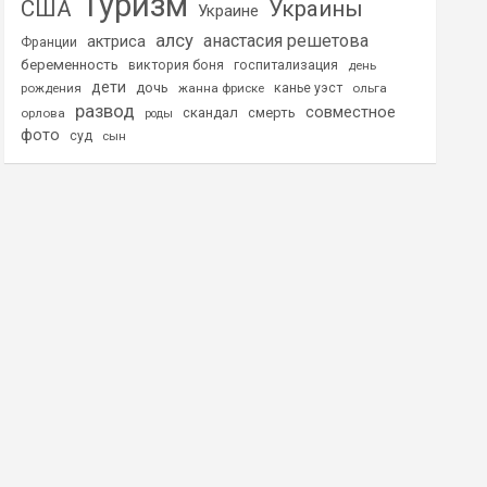
Туризм
США
Украины
Украине
алсу
анастасия решетова
актриса
Франции
беременность
виктория боня
госпитализация
день
дети
дочь
рождения
жанна фриске
канье уэст
ольга
развод
совместное
скандал
смерть
орлова
роды
фото
суд
сын