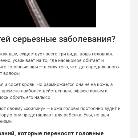
тей серьезные заболевания?
как вши, существует всего три вида: вошь головная,
нно, указывает на то, где насекомое обитает и
лько головные вши — в силу того, что до определенного
т волосы.
я и сосет кровь. Но размножается она не на коже, а
се времена наиболее действенным, эффективным и
ось обрить его налысо.
ют своему «хозяину» — кожа головы постоянно зудит и
оторую они представляют для ребенка. Увы, но вши
ниями.
ваний, которые переносят головные