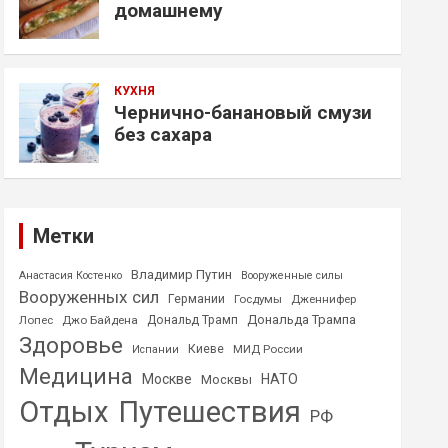
домашнему
КУХНЯ
Чернично-банановый смузи
без сахара
Метки
Владимир Путин
Анастасия Костенко
Вооруженные силы
Вооруженных сил
Германии
Госдумы
Дженнифер
Дональда Трампа
Лопес
Джо Байдена
Дональд Трамп
Здоровье
Киеве
МИД России
Испании
Медицина
Москве
НАТО
Москвы
Отдых
Путешествия
РФ