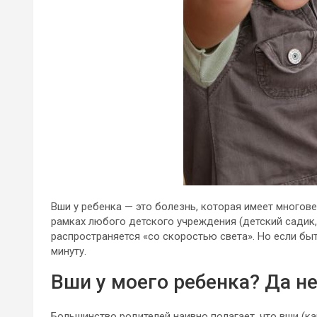
Вши у ребенка — это болезнь, которая имеет многове
рамках любого детского учреждения (детский садик, ш
распространяется «со скоростью света». Но если бы
минуту.
Вши у моего ребенка? Да не
Большинство родителей наивно полагает, что вши (ка