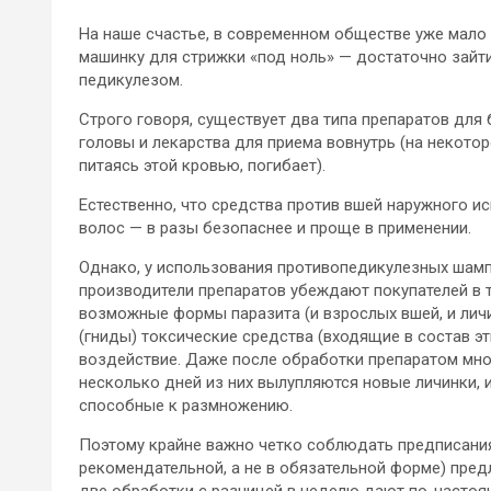
На наше счастье, в современном обществе уже мало 
машинку для стрижки «под ноль» — достаточно зайти 
педикулезом.
Строго говоря, существует два типа препаратов для
головы и лекарства для приема вовнутрь (на некото
питаясь этой кровью, погибает).
Естественно, что средства против вшей наружного и
волос — в разы безопаснее и проще в применении.
Однако, у использования противопедикулезных шамп
производители препаратов убеждают покупателей в то
возможные формы паразита (и взрослых вшей, и личи
(гниды) токсические средства (входящие в состав э
воздействие. Даже после обработки препаратом мн
несколько дней из них вылупляются новые личинки, 
способные к размножению.
Поэтому крайне важно четко соблюдать предписания,
рекомендательной, а не в обязательной форме) предл