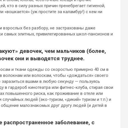
й, кто в силу разных причин пренебрегает гигиеной,
ли «вошкается» (уж простите за каламбур!) с кем ни
 и взрослых без разбору, не застрахованы даже
ки самых элитных, привилегированных школ-пансионов и
акуют» девочек, чем мальчиков (более,
евочек они и выводятся труднее.
лосам и ткани одежды со скоростью примерно 40 см в
 в волокнам или волоскам, чтобы «дождаться» своего
те заразиться вшами в любую секунду — пользуясь
 в гардероб кинотеатра или фитнес-клуба, стирая свои
тах повышенного риска, как проживание в отеле или
случайных людей (эко-туризм, «дикий» туризм и т.п.) и
 общение малознакомых друг другу людей (и детей в
е распространенное заболевание, с