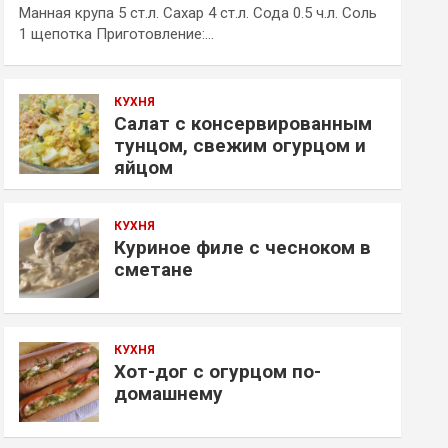
Манная крупа 5 ст.л. Сахар 4 ст.л. Сода 0.5 ч.л. Соль
1 щепотка Приготовление:…
КУХНЯ
Салат с консервированным
тунцом, свежим огурцом и
яйцом
КУХНЯ
Куриное филе с чесноком в
сметане
КУХНЯ
Хот-дог с огурцом по-
домашнему