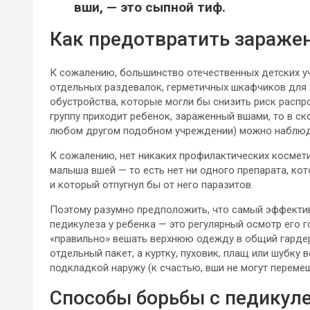
вши, — это сыпной тиф.
Как предотвратить зараже
К сожалению, большинство отечественных детских у
отдельных раздевалок, герметичных шкафчиков для
обустройства, которые могли бы снизить риск распро
группу приходит ребенок, зараженный вшами, то в ск
любом другом подобном учреждении) можно наблюд
К сожалению, нет никаких профилактических космети
малыша вшей — то есть нет ни одного препарата, ко
и который отпугнул бы от него паразитов.
Поэтому разумно предположить, что самый эффекти
педикулеза у ребенка — это регулярный осмотр его г
«правильно» вешать верхнюю одежду в общий гардер
отдельный пакет, а куртку, пуховик, плащ или шубку 
подкладкой наружу (к счастью, вши не могут перемещ
Способы борьбы с педикуле