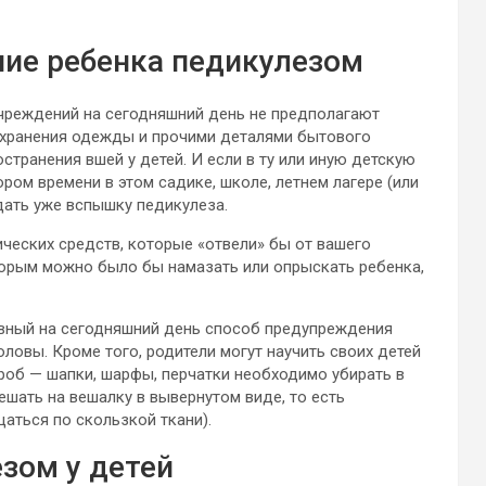
ние ребенка педикулезом
чреждений на сегодняшний день не предполагают
 хранения одежды и прочими деталями бытового
странения вшей у детей. И если в ту или иную детскую
ором времени в этом садике, школе, летнем лагере (или
ать уже вспышку педикулеза.
ческих средств, которые «отвели» бы от вашего
торым можно было бы намазать или опрыскать ребенка,
вный на сегодняшний день способ предупреждения
оловы. Кроме того, родители могут научить своих детей
об — шапки, шарфы, перчатки необходимо убирать в
вешать на вешалку в вывернутом виде, то есть
аться по скользкой ткани).
зом у детей