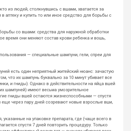
кто из людей, столкнувшись с вшами, хватается за
в аптеку и купить то или иное средство для борьбы с
 борьбы со вшами: средства для наружной обработки
рое время они меняют состав крови ребенка и вошь,
спользования — специальные шампуни, гели, спреи для
уней есть один неприятный житейский нюанс: зачастую
м, что их шампунь буквально за 10 минут убивает все
нки, и гниды). Однако в действительности на яйца вшей
тих шампуней) имеют весьма умозрительное
огие гниды вшей остаются жизнеспособными — спустя
и еще через пару дней созревают новые взрослые вши,
 указанные на упаковке препарата, где (чаще всего в
агается спустя 7 дней повторить процедуру. Только