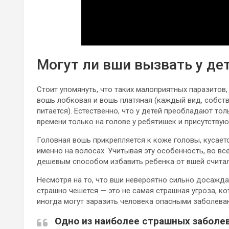
Могут ли вши вызвать у де
Стоит упомянуть, что таких малоприятных паразитов, 
вошь лобковая и вошь платяная (каждый вид, собстве
питается). Естественно, что у детей преобладают то
времени только на голове у ребятишек и присутствую
Головная вошь прикрепляется к коже головы, кусаетс
именно на волосах. Учитывая эту особенность, во в
дешевым способом избавить ребенка от вшей считал
Несмотря на то, что вши невероятно сильно досажда
страшно чешется — это не самая страшная угроза, к
иногда могут заразить человека опасными заболева
Одно из наиболее страшных заболе