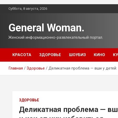
Перейти
Суббота, 8 августа, 2026
к
содержимому
General Woman.
Женский информационно-развлекательный портал.
КРАСОТА
ЗДОРОВЬЕ
ШОУБИЗ
КИНО
К
Главная
Здоровье
Деликатная проблема — вши у детей: 
ЗДОРОВЬЕ
Деликатная проблема — вши