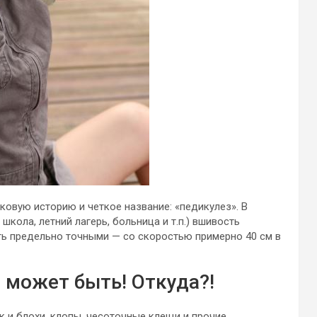
ковую историю и четкое название: «педикулез». В
кола, летний лагерь, больница и т.п.) вшивость
ть предельно точными — со скоростью примерно 40 см в
 может быть! Откуда?!
к и блохи, клопы, чесоточные клещи и прочие