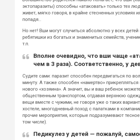
эктопаразиты) способны «атаковать» только тех люде
живет, мягко говоря, в крайне стесненных условиях и
попадя…
Но нет! Вши могут случиться абсолютно у всех детей
ребятишки из богатых и знаменитых семейств, учени
т.п.
Вполне очевидно, что вши чаще «ат
чем в 3 раза). Соответственно, у д
Судите сами: паразит способен передвигаться по во
минуту. А также способен «намертво» прикрепляться
нового «хозяина». А значит, вы и ваш ребенок може
общественным транспортом, отдавая верхнюю одежду
вещи вместе с чужими, не говоря уже о таких вариан
хостеле, многодневный поход с палатками в компании 
прочие мероприятия, которые подразумевают тесное
том числе).
Педикулез у детей — пожалуй, само