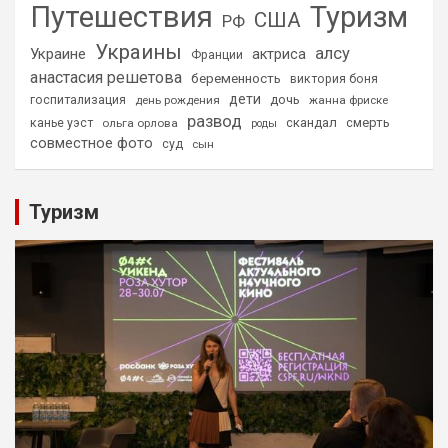
Путешествия
Туризм
США
РФ
Украины
алсу
Украине
актриса
Франции
анастасия решетова
беременность
виктория боня
дети
дочь
госпитализация
день рождения
жанна фриске
развод
скандал
смерть
канье уэст
ольга орлова
роды
совместное фото
суд
сын
Туризм