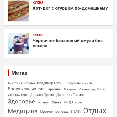
КУХНЯ
Хот-дог с огурцом по-домашнему
КУХНЯ
Чернично-банановый смузи без
сахара
Метки
Владимир Путин
Анастасия Костенко
Вооруженные силы
Вооруженных сил
Германии
Госдумы
Дженнифер Лопес
Дональда Трампа
Джо Байдена
Дональд Трамп
Здоровье
Киеве
МИД России
Испании
Отдых
Медицина
Москве
НАТО
Москвы