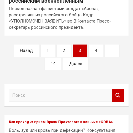
российским военнопленным
Песков назвал фашистами солдат «Азова»,
расстрелявших российского бойца Кадр:
«УПОЛНОМОЧЕН ЗАЯВИТЬ» во ВКонтакте Пресс-
секретарь российского президента…
Пагинация
Назад
1
2
3
4
…
записей
14
Далее
П
о
и
с
к
Как проходит приём Врача-Проктолога в клинике «СОВА»
Боль, зуд или кровь при дефекации? Консультация