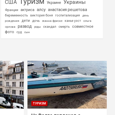
Туризм
США
Украины
Украине
алсу
анастасия решетова
актриса
Франции
беременность
виктория боня
госпитализация
день
дети
дочь
рождения
жанна фриске
канье уэст
ольга
развод
совместное
скандал
смерть
орлова
роды
фото
суд
сын
ТУРИЗМ