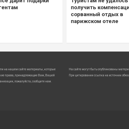
ice дарит подарки
Туристам не удалось
гентам
получить компенсаци
сорванный отдых в
парижском отеле
ли на нашем сайте материалы, которые
На сайте могут быть опубликованы матери
кие права, принадлежащие Вам, Вашей
При цитировании ссылка на источник обяз
анизации, пожалуйста, сообщите нам.