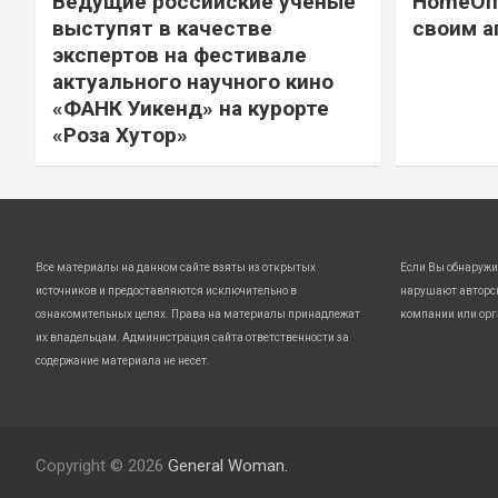
Ведущие российские ученые
HomeOff
выступят в качестве
своим а
экспертов на фестивале
актуального научного кино
«ФАНК Уикенд» на курорте
«Роза Хутор»
Все материалы на данном сайте взяты из открытых
Если Вы обнаружи
источников и предоставляются исключительно в
нарушают авторс
ознакомительных целях. Права на материалы принадлежат
компании или орг
их владельцам. Администрация сайта ответственности за
содержание материала не несет.
Copyright © 2026
General Woman.