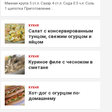
Манная крупа 5 ст.л. Сахар 4 ст.л. Сода 0.5 ч.л. Соль
1 щепотка Приготовление:…
КУХНЯ
Салат с консервированным
тунцом, свежим огурцом и
яйцом
КУХНЯ
Куриное филе с чесноком в
сметане
КУХНЯ
Хот-дог с огурцом по-
домашнему