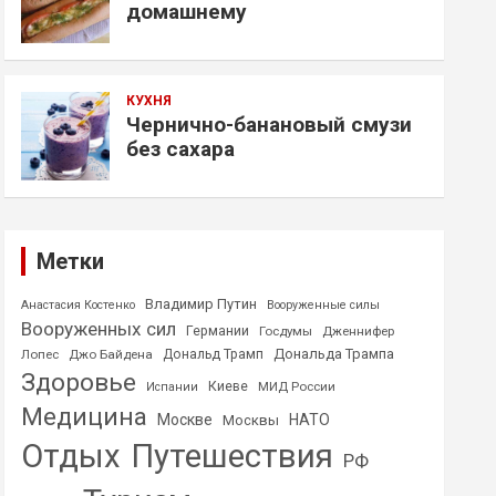
домашнему
КУХНЯ
Чернично-банановый смузи
без сахара
Метки
Владимир Путин
Анастасия Костенко
Вооруженные силы
Вооруженных сил
Германии
Госдумы
Дженнифер
Дональда Трампа
Лопес
Джо Байдена
Дональд Трамп
Здоровье
Киеве
МИД России
Испании
Медицина
Москве
НАТО
Москвы
Отдых
Путешествия
РФ