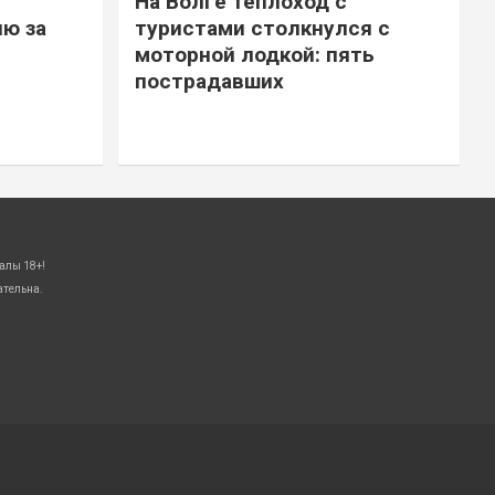
На Волге теплоход с
ю за
туристами столкнулся с
моторной лодкой: пять
пострадавших
алы 18+!
ательна.