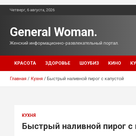
Перейти
Четверг, 6 августа, 2026
к
содержимому
General Woman.
Женский информационно-развлекательный портал.
КРАСОТА
ЗДОРОВЬЕ
ШОУБИЗ
КИНО
К
Главная
Кухня
Быстрый наливной пирог с капустой
КУХНЯ
Быстрый наливной пирог с 