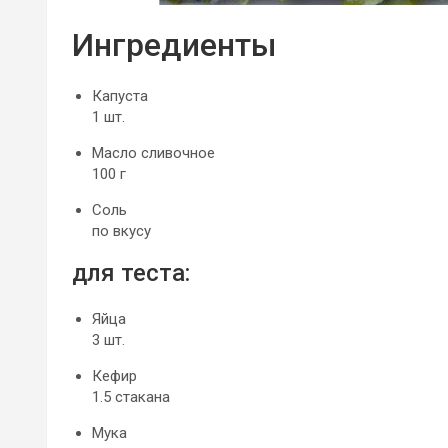
Ингредиенты
Капуста
1 шт.
Масло сливочное
100 г
Соль
по вкусу
для теста:
Яйца
3 шт.
Кефир
1.5 стакана
Мука