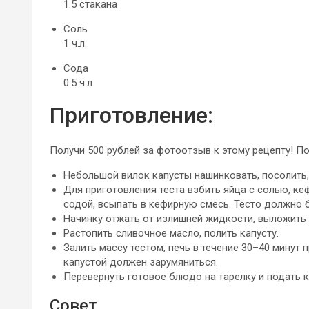
1.5 стакана
Соль
1 ч.л.
Сода
0.5 ч.л.
Приготовление:
Получи 500 рублей за фотоотзыв к этому рецепту! П
Небольшой вилок капусты нашинковать, посолить,
Для приготовления теста взбить яйца с солью, к
содой, всыпать в кефирную смесь. Тесто должно 
Начинку отжать от излишней жидкости, выложить 
Растопить сливочное масло, полить капусту.
Залить массу тестом, печь в течение 30–40 минут 
капустой должен зарумяниться.
Перевернуть готовое блюдо на тарелку и подать к
Совет