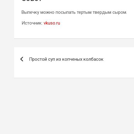
Выпечку можно посыпать тертым твердым сыром.
Источник:
vkuso.ru
Навигация
Простой суп из копченых колбасок
по
записям