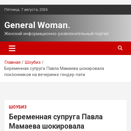
Перейти
Пятница, 7 августа, 2026
к
содержимому
General Woman.
Женский информационно-развлекательный портал.
Главная
Шоубиз
Беременная супруга Павла Мамаева шокировала
поклонников на вечеринке гендер-пати
ШОУБИЗ
Беременная супруга Павла
Мамаева шокировала