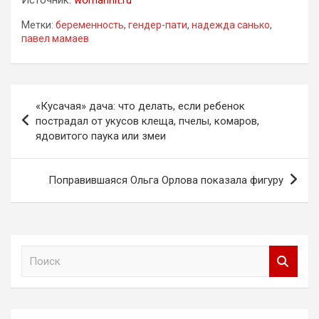
Метки:
беременность
,
гендер-пати
,
надежда санько
,
павел мамаев
Навигация
«Кусачая» дача: что делать, если ребенок
по
пострадал от укусов клеща, пчелы, комаров,
ядовитого паука или змеи
записям
Поправившаяся Ольга Орлова показала фигуру
П
о
и
с
к