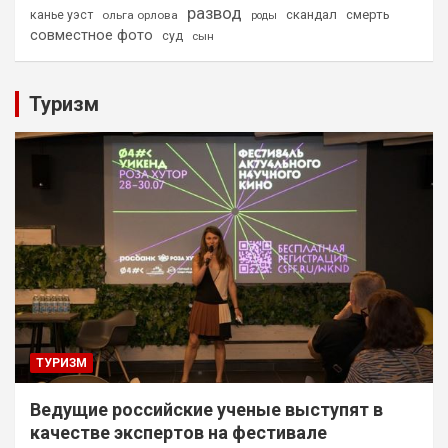
развод
скандал
смерть
канье уэст
ольга орлова
роды
совместное фото
суд
сын
Туризм
ТУРИЗМ
Ведущие российские ученые выступят в
качестве экспертов на фестивале