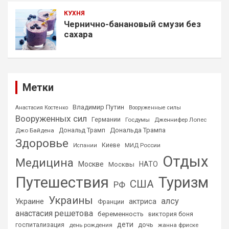
КУХНЯ
Чернично-банановый смузи без
сахара
Метки
Владимир Путин
Анастасия Костенко
Вооруженные силы
Вооруженных сил
Германии
Госдумы
Дженнифер Лопес
Дональда Трампа
Джо Байдена
Дональд Трамп
Здоровье
Киеве
МИД России
Испании
Отдых
Медицина
Москве
НАТО
Москвы
Путешествия
Туризм
США
РФ
Украины
алсу
Украине
актриса
Франции
анастасия решетова
беременность
виктория боня
дети
дочь
госпитализация
день рождения
жанна фриске