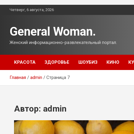
Перейти
Четверг, 6 августа, 2026
к
содержимому
General Woman.
Женский информационно-развлекательный портал.
КРАСОТА
ЗДОРОВЬЕ
ШОУБИЗ
КИНО
К
Главная
admin
Страница 7
Автор:
admin