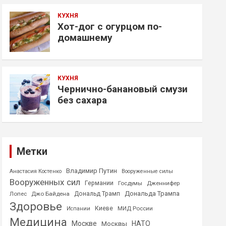
КУХНЯ
Хот-дог с огурцом по-
домашнему
КУХНЯ
Чернично-банановый смузи
без сахара
Метки
Владимир Путин
Анастасия Костенко
Вооруженные силы
Вооруженных сил
Германии
Госдумы
Дженнифер
Дональда Трампа
Лопес
Джо Байдена
Дональд Трамп
Здоровье
Киеве
МИД России
Испании
Медицина
Москве
НАТО
Москвы