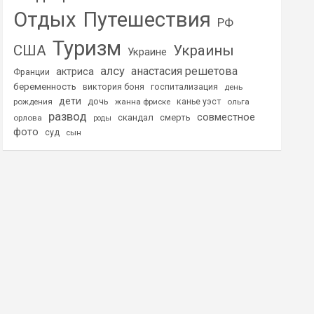
Отдых
Путешествия
РФ
Туризм
США
Украины
Украине
алсу
анастасия решетова
актриса
Франции
беременность
виктория боня
госпитализация
день
дети
дочь
рождения
жанна фриске
канье уэст
ольга
развод
совместное
скандал
смерть
орлова
роды
фото
суд
сын