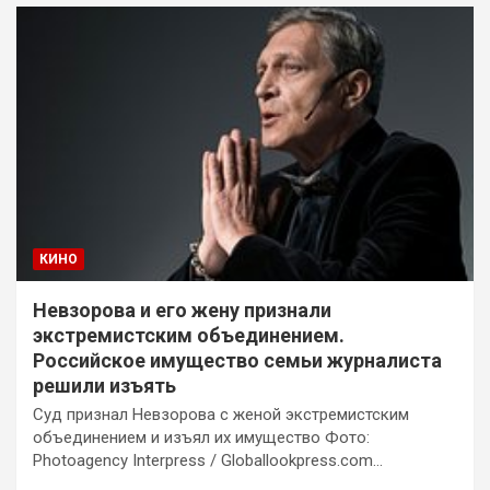
КИНО
Невзорова и его жену признали
экстремистским объединением.
Российское имущество семьи журналиста
решили изъять
Суд признал Невзорова с женой экстремистским
объединением и изъял их имущество Фото:
Photoagency Interpress / Globallookpress.com…