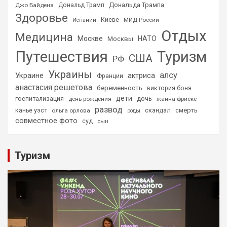
Дональда Трампа
Джо Байдена
Дональд Трамп
Здоровье
Киеве
МИД России
Испании
Отдых
Медицина
Москве
НАТО
Москвы
Путешествия
Туризм
США
РФ
Украины
алсу
Украине
актриса
Франции
анастасия решетова
беременность
виктория боня
дети
дочь
госпитализация
день рождения
жанна фриске
развод
скандал
смерть
канье уэст
ольга орлова
роды
совместное фото
суд
сын
Туризм