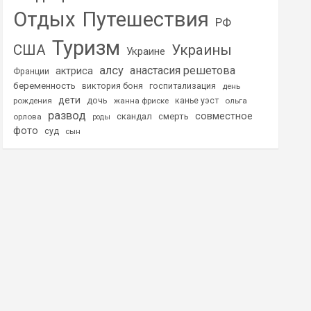
Отдых
Путешествия
РФ
Туризм
США
Украины
Украине
алсу
анастасия решетова
актриса
Франции
беременность
виктория боня
госпитализация
день
дети
дочь
рождения
жанна фриске
канье уэст
ольга
развод
совместное
скандал
смерть
орлова
роды
фото
суд
сын