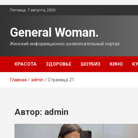
Перейти
Пятница, 7 августа, 2026
к
содержимому
General Woman.
Женский информационно-развлекательный портал.
КРАСОТА
ЗДОРОВЬЕ
ШОУБИЗ
КИНО
К
Главная
admin
Страница 21
Автор:
admin