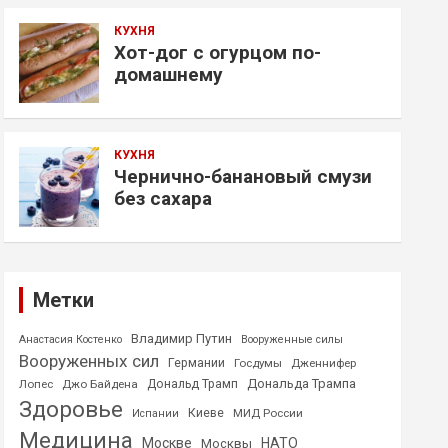
КУХНЯ
Хот-дог с огурцом по-
домашнему
КУХНЯ
Чернично-банановый смузи
без сахара
Метки
Владимир Путин
Анастасия Костенко
Вооруженные силы
Вооруженных сил
Германии
Госдумы
Дженнифер
Дональда Трампа
Лопес
Джо Байдена
Дональд Трамп
Здоровье
Киеве
МИД России
Испании
Медицина
Москве
НАТО
Москвы