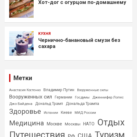
Хот-дог с огурцом по-домашнему
КУХНЯ
Чернично-банановый смузи без
сахара
Метки
Владимир Путин
Анастасия Костенко
Вооруженные силы
Вооруженных сил
Германии
Госдумы
Дженнифер Лопес
Дональда Трампа
Джо Байдена
Дональд Трамп
Здоровье
Киеве
МИД России
Испании
Отдых
Медицина
Москве
НАТО
Москвы
Путешествия
Туризм
США
РФ