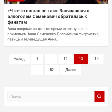
«Что-то пошло не так»: Завязавшая с
алкоголем Семенович обратилась к
фанатам
Анна впервые за долгое время столкнулась с
похмельем Анна Семенович Российская фигуристка,
певица и телеведущая Анна…
Пагинация
Назад
1
…
12
13
14
записей
…
52
Далее
П
о
и
с