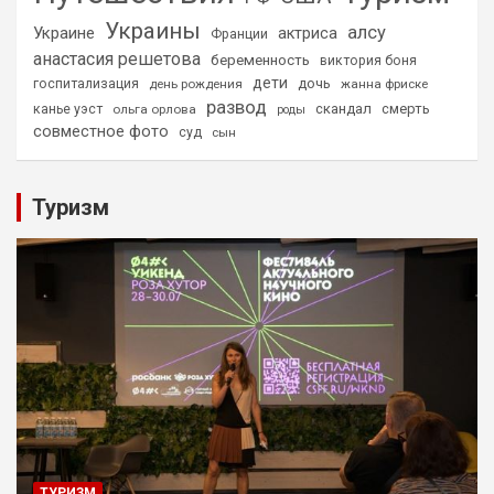
Украины
алсу
Украине
актриса
Франции
анастасия решетова
беременность
виктория боня
дети
дочь
госпитализация
день рождения
жанна фриске
развод
скандал
смерть
канье уэст
ольга орлова
роды
совместное фото
суд
сын
Туризм
ТУРИЗМ