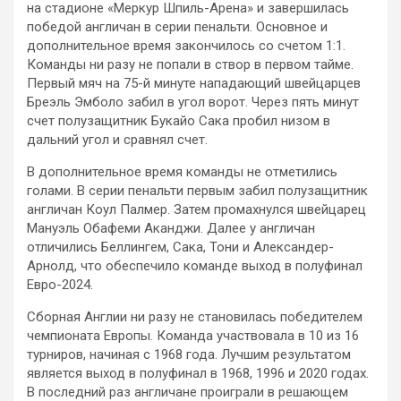
на стадионе «Меркур Шпиль-Арена» и завершилась
победой англичан в серии пенальти. Основное и
дополнительное время закончилось со счетом 1:1.
Команды ни разу не попали в створ в первом тайме.
Первый мяч на 75-й минуте нападающий швейцарцев
Бреэль Эмболо забил в угол ворот. Через пять минут
счет полузащитник Букайо Сака пробил низом в
дальний угол и сравнял счет.
В дополнительное время команды не отметились
голами. В серии пенальти первым забил полузащитник
англичан Коул Палмер. Затем промахнулся швейцарец
Мануэль Обафеми Аканджи. Далее у англичан
отличились Беллингем, Сака, Тони и Александер-
Арнолд, что обеспечило команде выход в полуфинал
Евро-2024.
Сборная Англии ни разу не становилась победителем
чемпионата Европы. Команда участвовала в 10 из 16
турниров, начиная с 1968 года. Лучшим результатом
является выход в полуфинал в 1968, 1996 и 2020 годах.
В последний раз англичане проиграли в решающем