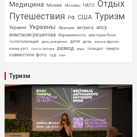
Отдых
Медицина
Москве
НАТО
Москвы
Путешествия
Туризм
США
РФ
Украины
алсу
Украине
актриса
Франции
анастасия решетова
беременность
виктория боня
дети
дочь
госпитализация
день рождения
жанна фриске
развод
скандал
смерть
канье уэст
ольга орлова
роды
совместное фото
суд
сын
Туризм