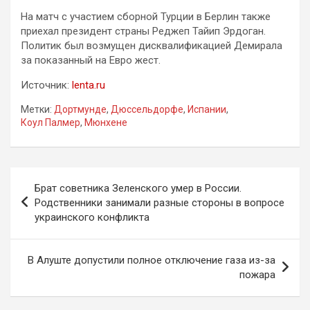
На матч с участием сборной Турции в Берлин также
приехал президент страны Реджеп Тайип Эрдоган.
Политик был возмущен дисквалификацией Демирала
за показанный на Евро жест.
Источник:
lenta.ru
Метки:
Дортмунде
,
Дюссельдорфе
,
Испании
,
Коул Палмер
,
Мюнхене
Навигация
Брат советника Зеленского умер в России.
по
Родственники занимали разные стороны в вопросе
украинского конфликта
записям
В Алуште допустили полное отключение газа из-за
пожара