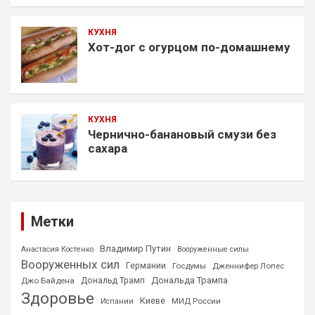
КУХНЯ
Хот-дог с огурцом по-домашнему
КУХНЯ
Чернично-банановый смузи без
сахара
Метки
Владимир Путин
Анастасия Костенко
Вооруженные силы
Вооруженных сил
Германии
Госдумы
Дженнифер Лопес
Дональда Трампа
Джо Байдена
Дональд Трамп
Здоровье
Киеве
МИД России
Испании