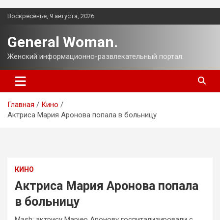
Перейти
Воскресенье, 9 августа, 2026
к
содержимому
General Woman.
Женский информационно-развлекательный портал.
Главная
Кино
Актриса Мария Аронова попала в больницу
КИНО
Актриса Мария Аронова попала
в больницу
Mash: актрису Марию Аронову госпитализировали с