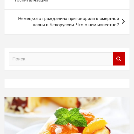
записям
Немецкого гражданина приговорили к смертной
казни в Белоруссии. Что о нем известно?
П
о
и
с
к