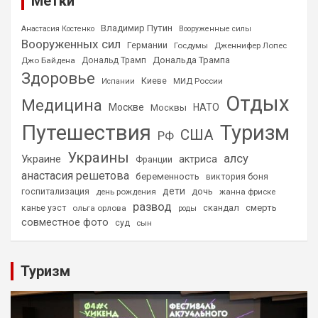
Метки
Владимир Путин
Анастасия Костенко
Вооруженные силы
Вооруженных сил
Германии
Госдумы
Дженнифер Лопес
Дональда Трампа
Джо Байдена
Дональд Трамп
Здоровье
Киеве
МИД России
Испании
Отдых
Медицина
Москве
НАТО
Москвы
Путешествия
Туризм
США
РФ
Украины
алсу
Украине
актриса
Франции
анастасия решетова
беременность
виктория боня
дети
дочь
госпитализация
день рождения
жанна фриске
развод
скандал
смерть
канье уэст
ольга орлова
роды
совместное фото
суд
сын
Туризм