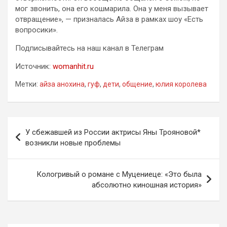
мог звонить, она его кошмарила. Она у меня вызывает
отвращение», — призналась Айза в рамках шоу «Есть
вопросики».
Подписывайтесь на наш канал в Телеграм
Источник:
womanhit.ru
Метки:
айза анохина
,
гуф
,
дети
,
общение
,
юлия королева
Навигация
У сбежавшей из России актрисы Яны Трояновой*
по
возникли новые проблемы
записям
Кологривый о романе с Муцениеце: «Это была
абсолютно киношная история»