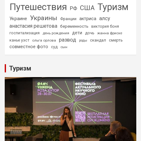
Путешествия
Туризм
США
РФ
Украины
алсу
Украине
актриса
Франции
анастасия решетова
беременность
виктория боня
дети
дочь
госпитализация
день рождения
жанна фриске
развод
скандал
смерть
канье уэст
ольга орлова
роды
совместное фото
суд
сын
Туризм