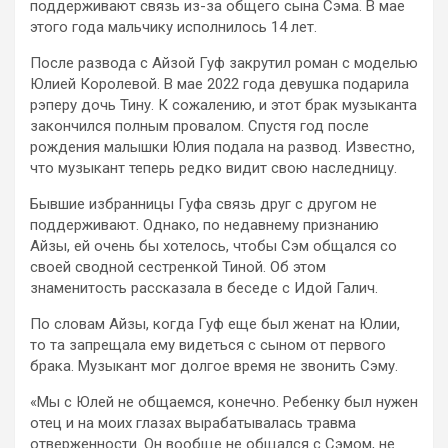
поддерживают связь из-за общего сына Сэма. В мае
этого года мальчику исполнилось 14 лет.
После развода с Айзой Гуф закрутил роман с моделью
Юлией Королевой. В мае 2022 года девушка подарила
рэперу дочь Тину. К сожалению, и этот брак музыканта
закончился полным провалом. Спустя год после
рождения малышки Юлия подала на развод. Известно,
что музыкант теперь редко видит свою наследницу.
Бывшие избранницы Гуфа связь друг с другом не
поддерживают. Однако, по недавнему признанию
Айзы, ей очень бы хотелось, чтобы Сэм общался со
своей сводной сестренкой Тиной. Об этом
знаменитость рассказала в беседе с Идой Галич.
По словам Айзы, когда Гуф еще был женат на Юлии,
то та запрещала ему видеться с сыном от первого
брака. Музыкант мог долгое время не звонить Сэму.
«Мы с Юлей не общаемся, конечно. Ребенку был нужен
отец и на моих глазах вырабатывалась травма
отверженности. Он вообще не общался с Сэмом, не